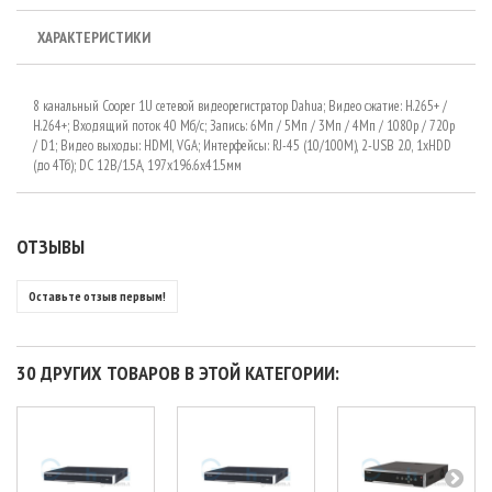
ХАРАКТЕРИСТИКИ
8 канальный Cooper 1U сетевой видеорегистратор Dahua; Видео сжатие: H.265+ /
H.264+; Входящий поток 40 Мб/с; Запись: 6Мп / 5Мп / 3Мп / 4Мп / 1080р / 720p
/ D1; Видео выходы: HDMI, VGA; Интерфейсы: RJ-45 (10/100М), 2-USB 2.0, 1хHDD
(до 4Тб); DC 12В/1.5A, 197х196.6х41.5мм
ОТЗЫВЫ
Оставьте отзыв первым!
30 ДРУГИХ ТОВАРОВ В ЭТОЙ КАТЕГОРИИ: