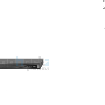
H
С
Н