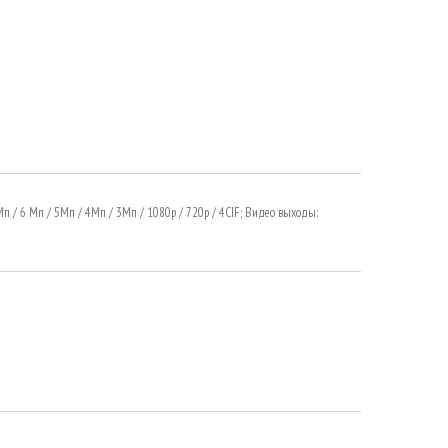
 Мп / 6 Мп / 5Mп / 4Мп / 3Mп / 1080p / 720p / 4CIF; Видео выходы: