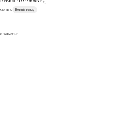
ikvision - DS-7608NI-Q1
остояние:
Новый товар
аписать отзыв