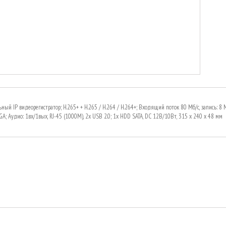
ьный IP видеорегистратор; H.265+ + H.265 / H.264 / H.264+; Входящий поток 80 Мб/с, запись: 8
GA; Аудио: 1вх/1вых, RJ-45 (1000М), 2x USB 2.0; 1х HDD SATA, DC 12В/10Вт, 315 x 240 x 48 мм