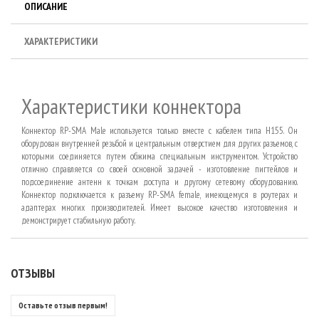
ОПИСАНИЕ
ХАРАКТЕРИСТИКИ
Характеристики коннектора
Коннектор RP-SMA Male используется только вместе с кабелем типа H155. Он
оборудован внутренней резьбой и центральным отверстием для других разъемов, с
которыми соединяется путем обжима специальным инструментом. Устройство
отлично справляется со своей основной задачей - изготовление пигтейлов и
подсоединение антенн к точкам доступа и другому сетевому оборудованию.
Коннектор подключается к разъему RP-SMA female, имеющемуся в роутерах и
адаптерах многих производителей. Имеет высокое качество изготовления и
демонстрирует стабильную работу.
ОТЗЫВЫ
Оставьте отзыв первым!