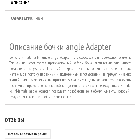
ОПИСАНИЕ
ХАРАКТЕРИСТИКИ
Описание бочки angle Adapter
Бочка с N-male на N-female angle Adapter - это своеобразный переходной элемент.
Так как не используется промежуточный кабель, бочка значительно уменьшает
показатель затухания. Цельный переходник выполнен из качественных
материалов, поэтому надежный и долговечный в пользовании. Не требует никаких
знаний для применения на практике. Бочка имеет цельную конструкцию, очень
практичная при установке в гермобокс. Доступная стоимость переходника с
N
-
male
на
N
-
female
angle
Adapter
позволяет приобрести ее любому клиенту, который
нуждается в качественной интернет-связи.
ОТЗЫВЫ
Оставьте отзыв первым!