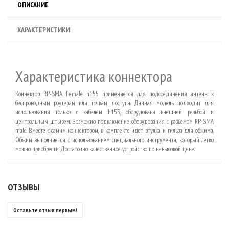
ОПИСАНИЕ
ХАРАКТЕРИСТИКИ
Характеристика коннектора
Коннектор RP-SMA Female h155 применяется для подсоединения антенн к
беспроводным роутерам или точкам доступа. Данная модель подходит для
использования только с кабелем h155, оборудована внешней резьбой и
центральным штырем. Возможно подключение оборудования с разъемом RP-SMA
male. Вместе с самим коннектором, в комплекте идет втулка и гильза для обжима.
Обжим выполняется с использованием специального инструмента, который легко
можно приобрести. Достаточно качественное устройство по невысокой цене.
ОТЗЫВЫ
Оставьте отзыв первым!