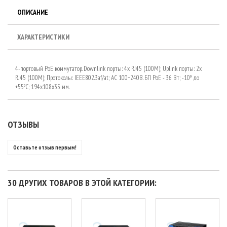
ОПИСАНИЕ
ХАРАКТЕРИСТИКИ
4-портовый PoE коммутатор. Downlink порты: 4x RJ45 (100M); Uplink порты: 2x
RJ45 (100M); Протоколы: IEEE802.3af/at; AC 100~240В. БП PoE - 36 Вт; -10º до
+55ºC; 194x108x35 мм.
ОТЗЫВЫ
Оставьте отзыв первым!
30 ДРУГИХ ТОВАРОВ В ЭТОЙ КАТЕГОРИИ: