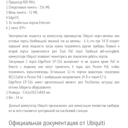
Процессор 400 MHz.
Оперативная память - 256 Мб.
Флэш память - 32 Мб.
EdgeOS.
16 гигабитных портов Ethernet.
2 слота SFP+.
Электричество подается на коммутатор производства Ubiquiti через клеммы или
сетевые порты. Наибольший входной ток на клеммы - 6 А, что при 54 В создает
хороший запас мощности, когда нужно подключить другие приборы. Первый и
второй порты применяются для Dual PoE Input. Удобный веб-интерфейс
коммутатора Ubiquiti позволяет мониторить все показатели работы портов.
Следующие 2 порта EdgePoint EP-S16 выполняют те же задачи, кроме PoE In.
Вместе с первыми, они могут применять 4 пары для Passive PoE, чтобы
подключить мультиплексоры. Остальным 12-ти портам характерна поддержка
802.11af/at и Passive PoE с наибольшим напряжением 24 В и током 0,7 А.
EdgePoint EP-S16 имеет крепительный элемент для PicoStation, катушку для
оптики. Габариты оборудования:
Размеры - 326.6x382.7x88.8 мм.
Вес - 3.4 кг.
Данный коммутатор Ubiquiti предназначен для коммутации множества приборов,
из-за чего становится центральной частью базовой станции.
Официальная документация от
Ubiquiti