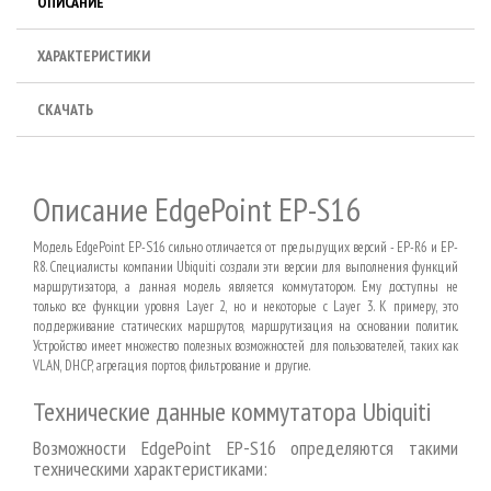
ОПИСАНИЕ
ХАРАКТЕРИСТИКИ
СКАЧАТЬ
Описание EdgePoint EP-S16
Модель EdgePoint EP-S16 сильно отличается от предыдущих версий - EP-R6 и EP-
R8. Специалисты компании Ubiquiti создали эти версии для выполнения функций
маршрутизатора, а данная модель является коммутатором. Ему доступны не
только все функции уровня Layer 2, но и некоторые с Layer 3. К примеру, это
поддерживание статических маршрутов, маршрутизация на основании политик.
Устройство имеет множество полезных возможностей для пользователей, таких как
VLAN, DHCP, агрегация портов, фильтрование и другие.
Технические данные коммутатора Ubiquiti
Возможности EdgePoint EP-S16 определяются такими
техническими характеристиками: