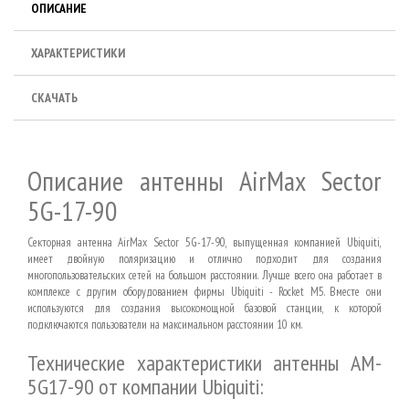
ОПИСАНИЕ
ХАРАКТЕРИСТИКИ
СКАЧАТЬ
Описание
антенны
AirMax Sector
5G-17-90
Секторная антенна AirMax Sector 5G-17-90, выпущенная компанией Ubiquiti,
имеет двойную поляризацию и отлично подходит для создания
многопользовательских сетей на большом расстоянии. Лучше всего она работает в
комплексе с другим оборудованием фирмы Ubiquiti - Rocket M5. Вместе они
используются для создания высокомощной базовой станции, к которой
подключаются пользователи на максимальном расстоянии 10 км.
Технические характеристики антенны AM-
5G17-90 от компании Ubiquiti: