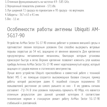
Отличная функциональность на частотах 4.9 - 5.85 GHz.
Улучшенный показатель усиления - 17.1 dbi.
Луч шириной 72 градуса по горизонтали и 93 градуса - по вертикали.
Габариты - 367 х 63 х 41 мм.
Вес - 1.1 кг.
Особенности работы антенны Ubiquiti AM-
5G17-90
Устройство AirMax Sector 5G-17-90 отлично работает в условиях внешней среды и
противостоит плохим погодным условиям. Оно способно выдержать ветровые
порывы скоростью до 54 м/с, защищено от влияния влажности. Для крепления
предусмотрены металлические механизмы, благодаря которым установка
происходит быстро и легко. Верхнее крепление позволяет изменять угол наклона
прибора. Антенна AirMax Sector 5G-17-90 имеет короткозамкнутый корпус, который
защищен от ударов молнии и статического электричества.
Лучше всего устройство Ubiquiti приспособлено к совместной работе с техникой
Rocket M5. С их помощью создается высокомощная базовая станция, пример
работы которой рассмотрим далее. К подобной станции подключено 30
пользователей, расстояние до самого дальнего из них - 8 км, уровень сигнала
составляет -71/-74. В этих условиях получилось прокачать 40 Mbps, что является
отличным результатом для данной ценовой категории. А соответствие
техническим нормам и стандартам делает работу AirMax Sector 5G-17-90
стабильной и долговечной.