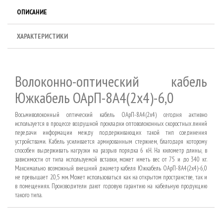
ОПИСАНИЕ
ХАРАКТЕРИСТИКИ
Волоконно-оптический кабель
Южкабель ОАрП-8А4(2х4)-6,0
Восьмиволоконный оптический кабель ОАрП-8А4(2х4) сегодня активно
используется в процессе воздушной прокладки оптоволоконных скоростных линий
передачи информации между поддерживающих такой тип соединения
устройствами. Кабель усиливается армированным стержнем, благодаря которому
способен выдерживать нагрузки на разрыв порядка 6 кН. На километр длины, в
зависимости от типа используемой вставки, может иметь вес от 75 и до 340 кг.
Максимально возможный внешний диаметр кабеля Южкабель ОАрП-8А4(2х4)-6,0
не превышает 20,5 мм. Может использоваться как на открытом пространстве, так и
в помещениях. Производители дают годовую гарантию на кабельную продукцию
такого типа.