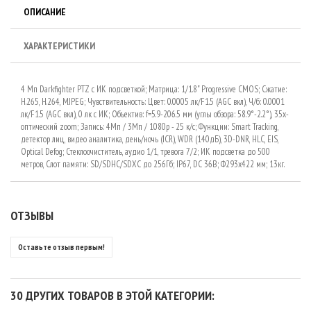
ОПИСАНИЕ
ХАРАКТЕРИСТИКИ
4 Мп Darkfighter PTZ с ИК подсветкой; Матрица: 1/1.8" Progressive CMOS; Сжатие:
H.265, H.264, MJPEG; Чувствительность: Цвет: 0.0005 лк/F1.5 (AGC вкл), Ч/б: 0.0001
лк/F1.5 (AGC вкл), 0 лк с ИК; Объектив: f=5.9-206.5 мм (углы обзора: 58.9°-2.2°), 35x-
оптический zoom; Запись: 4Мп / 3Мп / 1080р - 25 к/с; Функции: Smart Tracking,
детектор лиц, видео аналитика, день/ночь (ICR), WDR (140дБ), 3D-DNR, HLC, EIS,
Optical Defog; Стеклоочиститель, аудио 1/1, тревога 7/2; ИК подсветка до 500
метров, Cлот памяти: SD/SDHC/SDXC до 256Гб; IP67, DC 36В; Ф293x422 мм; 13кг.
ОТЗЫВЫ
Оставьте отзыв первым!
30 ДРУГИХ ТОВАРОВ В ЭТОЙ КАТЕГОРИИ: