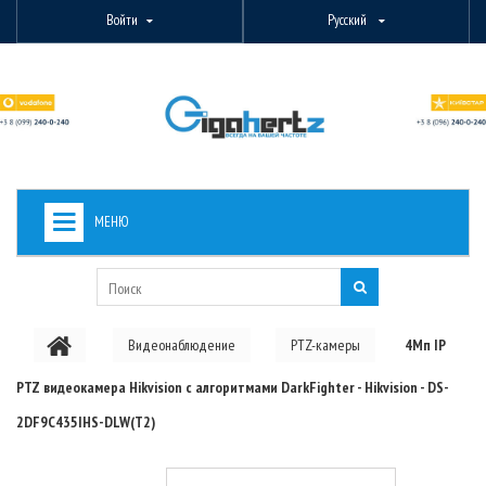
Войти
Русский
МЕНЮ
+
ВИДЕОНАБЛЮДЕНИЕ
+
БЕСПРОВОДНОЕ ОБОРУДОВАНИЕ
Видеонаблюдение
PTZ-камеры
4Мп IP
+
PON ОБОРУДОВАНИЕ
PTZ видеокамера Hikvision с алгоритмами DarkFighter - Hikvision - DS-
ОПТОВОЛОКОННОЕ ОБОРУДОВАНИЕ
2DF9C435IHS-DLW(T2)
+
КАБЕЛЬНАЯ ПРОДУКЦИЯ