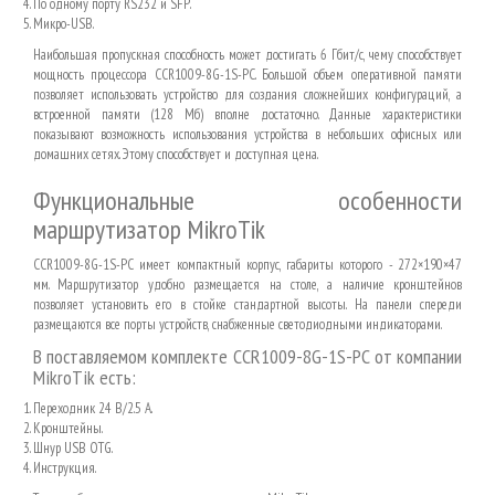
По одному порту
RS
232 и
SFP
.
Микро-
USB
.
Наибольшая пропускная способность может достигать 6 Гбит/с, чему способствует
мощность процессора
CCR
1009-8
G
-1
S
-
PC
. Большой объем оперативной памяти
позволяет использовать устройство для создания сложнейших конфигураций, а
встроенной памяти (128 Мб) вполне достаточно. Данные характеристики
показывают возможность использования устройства в небольших офисных или
домашних сетях. Этому способствует и доступная цена.
Функциональные особенности
маршрутизатор
MikroTik
CCR
1009-8
G
-1
S
-
PC
имеет компактный корпус, габариты которого - 272×190×47
мм. Маршрутизатор удобно размещается на столе, а наличие кронштейнов
позволяет установить его в стойке стандартной высоты. На панели спереди
размещаются все порты устройств, снабженные светодиодными индикаторами.
В поставляемом комплекте
CCR
1009-8
G
-1
S
-
PC
от компании
MikroTik
есть:
Переходник 24 В/2.5 А.
Кронштейны.
Шнур
USB
OTG
.
Инструкция.