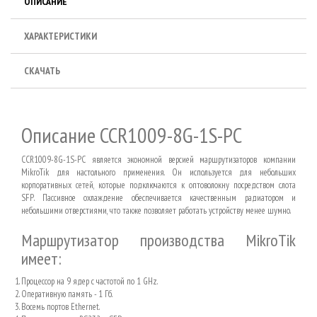
ОПИСАНИЕ
ХАРАКТЕРИСТИКИ
СКАЧАТЬ
Описание CCR1009-8G-1S-PC
CCR
1009-8
G
-1
S
-
PC
является экономной версией маршрутизаторов компании
MikroTik
для настольного применения. Он используется для небольших
корпоративных сетей, которые подключаются к оптоволокну посредством слота
SFP
. Пассивное охлаждение обеспечивается качественным радиатором и
небольшими отверстиями, что также позволяет работать устройству менее шумно.
Маршрутизатор производства
MikroTik
имеет:
Процессор на 9 ядер с частотой по 1
GHz
.
Оперативную память - 1 Гб.
Восемь портов
Ethernet
.