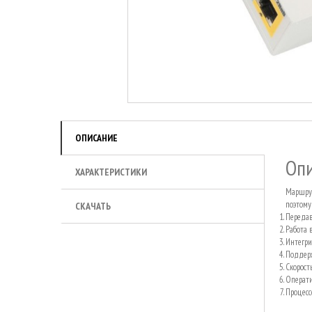
ОПИСАНИЕ
Оп
ХАРАКТЕРИСТИКИ
Маршрут
поэтому
СКАЧАТЬ
Передав
Работа в
Интегри
Поддерж
Скорост
Операти
Процесс