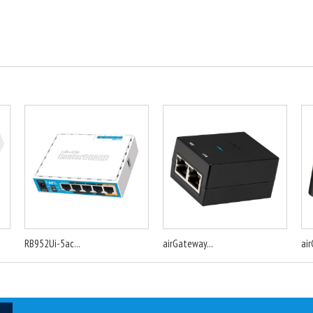
RB952Ui-5ac...
airGateway...
air