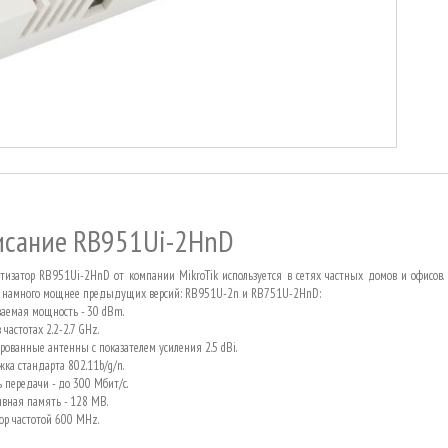
исание RB951Ui-2HnD
изатор RB951Ui-2HnD от компании MikroTik используется в сетях частных домов и офисов.
 намного мощнее предыдущих версий: RB951U-2n и RB751U-2HnD:
аемая мощность - 30
dBm
.
 частотах 2.2-2.7
GHz
.
рованные антенны с показателем усиления 2.5
dBi
.
ка стандарта 802.11b/g/n.
ь передачи - до 300 Мбит/с.
вная память - 128
MB
.
ор частотой 600
MHz
.