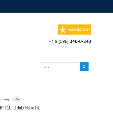
од товара:
336
B951Ui-2HnD MikroTik