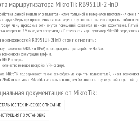
ота маршрутизатора MikroTik RB951Ui-2HnD
действия данной модели определяется числом, толщиной и материалом изготовления стен в
ем снаружи. Ведь при прохождении сигнала через стену гипсокартона, его мощность приблизите
агодаря чему проводные сети внутри помещений создаются намного эффективнее. Пятый 
ью, которая на 2 V ниже, чем поступающая. Питается сам маршрутизатор MikroTik посредством с
 возможностей RB951Ui-2HnD стоит отметить:
ку протоколов RADIUS и UPnP, использующихся при разработке HotSpot.
 возможности фильтрации трафика.
и DHCP серверы.
 количество методов настройки VPN-сервера.
oard
MikroTik поддерживают также разнообразные скрипты пользователей, имеет возможност
-2HnD от компании MikroTik значительно выше, чем большинства других устройств данной цен
циальная документация от
MikroTik
:
ЕТАЛЬНОЕ ТЕХНИЧЕСКОЕ ОПИСАНИЕ
НСТРУКЦИЯ ПО УСТАНОВКЕ