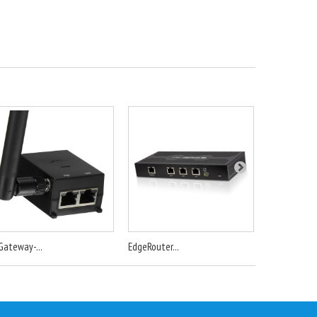
Gateway-...
EdgeRouter...
EdgeRouter..