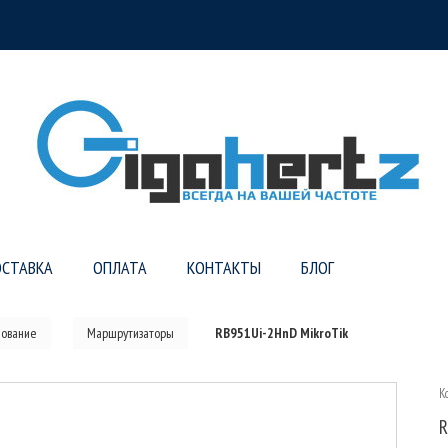
СТАВКА
ОПЛАТА
КОНТАКТЫ
БЛОГ
дование
Маршрутизаторы
RB951Ui-2HnD MikroTik
К
R