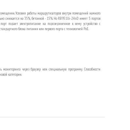
 помещении. Условия работы маршрутизаторов внутри помещений намного
льно снижается на 35%, бетонной - 15%. Но RB951Ui-2HnD имеет 5 портов
порт подает электропитание на подсоединенное к нему устройство с
тандартного блока питания или первого порта с технологией PoE.
ь мониторинга через браузер или специальную программу. Способности
овой категории.