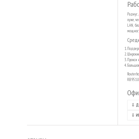
Раб
Радиус 
хуже, ч
LAN, бл
мощност
Среди
Поддерж
Широкие
Прокси 
Большое
Routerb
RB951Ui
Офи
⇩
Д
⇩
И