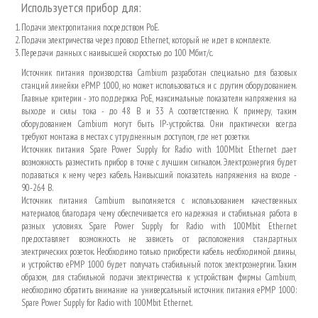
Используется прибор для:
Подачи электропитания посредством PoE.
Подачи электричества через провод Ethernet, который не идет в комплекте.
Передачи данных с наивысшей скоростью до 100 Мбит/с.
Источник питания производства Cambium разработан специально для базовых
станций линейки ePMP 1000, но может использоваться и с другим оборудованием.
Главные критерии - это поддержка PoE, максимальные показатели напряжения на
выходе и силы тока - до 48 В и 33 А соответственно. К примеру, таким
оборудованием
Cambium
могут быть IP-устройства. Они практически всегда
требуют монтажа в местах с утрудненным доступом, где нет розетки.
Источник питания Spare Power Supply for Radio with 100Mbit Ethernet дает
возможность разместить прибор в точке с лучшим сигналом. Электроэнергия будет
подаваться к нему через кабель. Наивысший показатель напряжения на входе -
90-264 В.
Источник питания Cambium выполняется с использованием качественных
материалов, благодаря чему обеспечивается его надежная и стабильная работа в
разных условиях. Spare Power Supply for Radio with 100Mbit Ethernet
предоставляет возможность не зависеть от расположения стандартных
электрических розеток. Необходимо только приобрести кабель необходимой длины,
и устройство ePMP 1000 будет получать стабильный поток электроэнергии. Таким
образом, для стабильной подачи электричества к устройствам фирмы Cambium,
необходимо обратить внимание на универсальный источник питания ePMP 1000:
Spare Power Supply for Radio with 100Mbit Ethernet.