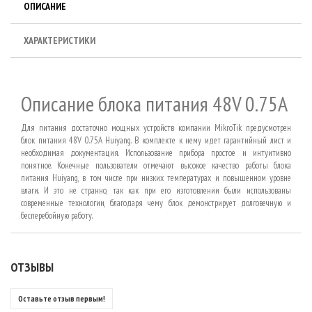
ОПИСАНИЕ
ХАРАКТЕРИСТИКИ
Описание блока питания 48V 0.75A
Для питания достаточно мощных устройств компании MikroTik предусмотрен
блок питания 48V 0.75A Huiyang. В комплекте к нему идет гарантийный лист и
необходимая документация. Использование прибора простое и интуитивно
понятное. Конечные пользователи отмечают высокое качество работы блока
питания Huiyang, в том числе при низких температурах и повышенном уровне
влаги. И это не странно, так как при его изготовлении были использованы
современные технологии, благодаря чему блок демонстрирует долговечную и
бесперебойную работу.
ОТЗЫВЫ
Оставьте отзыв первым!