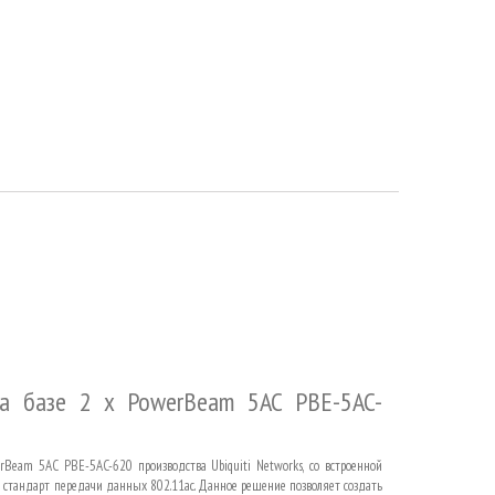
на базе 2 x PowerBeam 5AC PBE-5AC-
rBeam 5AC PBE-5AC-620 производства Ubiquiti Networks, со встроенной
 стандарт передачи данных 802.11ac. Данное решение позволяет создать