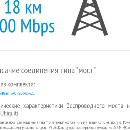
сание соединения типа "мост"
ав комплекта:
erBeam 5AC PBE-5AC-620
.
нические характеристики беспроводного моста 
Ubiquiti
одной мост для создания линка "точка-точка" состоит из двух внешних точек доступа Powe
й, коэффициент усиления которой - 29 dBi. Конструкция поддерживает технологию 2x2 MIMO и