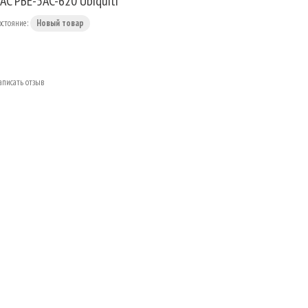
AC PBE-5AC-620 Ubiquiti
остояние:
Новый товар
аписать отзыв