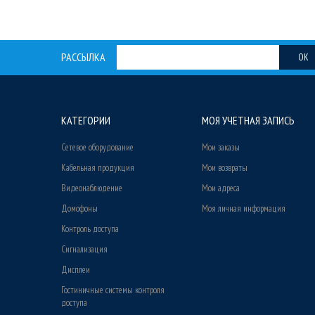
РАССЫЛКА
OK
КАТЕГОРИИ
МОЯ УЧЕТНАЯ ЗАПИСЬ
Сетевое оборудование
Мои заказы
Кабельная продукция
Мои возвраты
Видеонаблюдение
Мои адреса
Домофоны
Моя личная информация
Контроль доступа
Сигнализация
Дисплеи
Гостиничные системы контроля
доступа