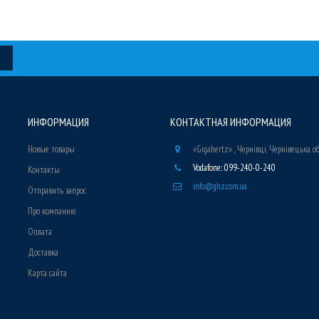
ИНФОРМАЦИЯ
КОНТАКТНАЯ ИНФОРМАЦИЯ
Новые товары
«Gigahertz» , Чернівці, Чернівецька о
Vodafone: 099-240-0-240
Контакты
info@ghz.com.ua
Отправить запрос
Про компанию
Оплата
Доставка
Карта сайта