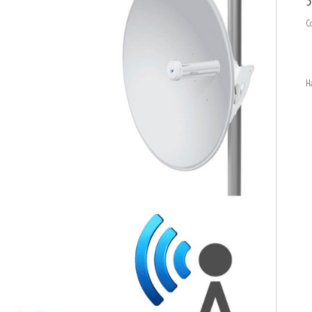
5
С
Н