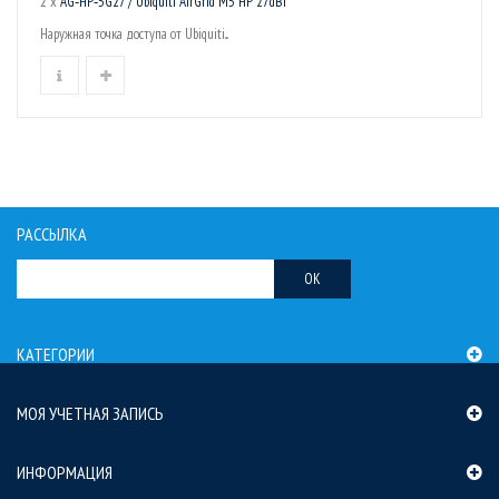
2 x
AG‑HP‑5G27 / Ubiquiti AirGrid M5 HP 27dBi
Наружная точка доступа от Ubiquiti...
РАССЫЛКА
OK
КАТЕГОРИИ
МОЯ УЧЕТНАЯ ЗАПИСЬ
ИНФОРМАЦИЯ