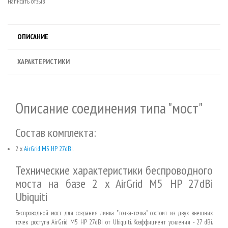
Написать отзыв
ОПИСАНИЕ
ХАРАКТЕРИСТИКИ
Описание соединения типа "мост"
Состав комплекта:
2 x
AirGrid M5 HP 27dBi
.
Технические характеристики беспроводного
моста на базе 2 x AirGrid M5 HP 27dBi
Ubiquiti
Беспроводной мост для создания линка "точка-точка" состоит из двух внешних
точек доступа AirGrid M5 HP 27dBi от Ubiquiti. Коэффициент усиления - 27 dBi.