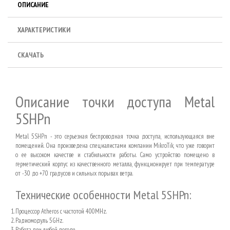
ОПИСАНИЕ
ХАРАКТЕРИСТИКИ
СКАЧАТЬ
Описание точки доступа Metal
5SHPn
Metal 5SHPn - это серьезная беспроводная точка доступа, использующаяся вне
помещений. Она произведена специалистами компании MikroTik, что уже говорит
о ее высоком качестве и стабильности работы. Само устройство помещено в
герметический корпус из качественного металла, функционирует при температуре
от -30 до +70 градусов и сильных порывах ветра.
Технические особенности Metal 5SHPn:
Процессор Atheros с частотой 400MHz.
Радиомодуль 5GHz.
Работа при любой погоде.