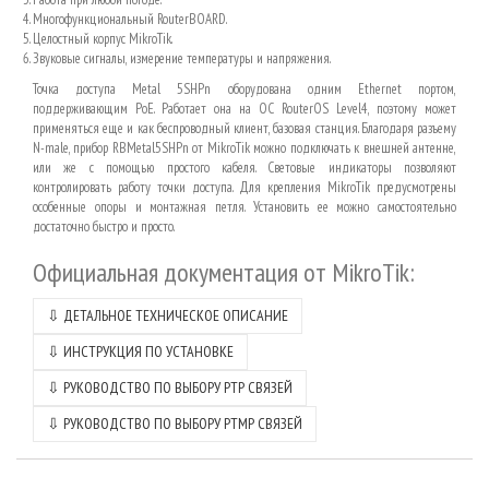
Многофункциональный RouterBOARD.
Целостный корпус MikroTik.
Звуковые сигналы, измерение температуры и напряжения.
Точка доступа Metal 5SHPn оборудована одним Ethernet портом,
поддерживающим PoE. Работает она на ОС RouterOS Level4, поэтому может
применяться еще и как беспроводный клиент, базовая станция. Благодаря разъему
N-male, прибор RBMetal5SHPn от MikroTik можно подключать к внешней антенне,
или же с помощью простого кабеля. Световые индикаторы позволяют
контролировать работу точки доступа. Для крепления MikroTik предусмотрены
особенные опоры и монтажная петля. Установить ее можно самостоятельно
достаточно быстро и просто.
Официальная документация от
MikroTik
:
⇩
ДЕТАЛЬНОЕ ТЕХНИЧЕСКОЕ ОПИСАНИЕ
⇩
ИНСТРУКЦИЯ ПО УСТАНОВКЕ
⇩ РУКОВОДСТВО ПО ВЫБОРУ PTP СВЯЗЕЙ
⇩ РУКОВОДСТВО ПО ВЫБОРУ PTMP СВЯЗЕЙ