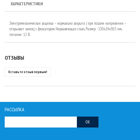
ХАРАКТЕРИСТИКИ
Электромеханическая защелка – нормально закрыта ( при подаче напряжения –
открывает замок), с фиксатором. Нержавеющая сталь. Размер : 130x24x30.5 мм,
питание: 12 В.
ОТЗЫВЫ
Оставьте отзыв первым!
РАССЫЛКА
OK