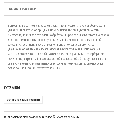
ХАРАКТЕРИСТИКИ
Встроенный в ЦП модуль выборки звука, низкий уровень помех от оборудования,
умная защита аудио от трещин, автоматическая низкая чувствительность
микрофона, применяет технологию обработки широкого динамического диапазона
для достоверного звука, высокочувствительный микрофон, всенаправленный
звукосниматель, чистый звук, снижение шума с помощью алгоритма для
улучшения определения сигнала. Автоматическое усиление и компенсация
частоты человеческого голоса. Он может эффективно уменьшить реверберацию в
помещении, встроенный высокоскоростной процессор, обработка аудиосигнала в
реальном времени, низкая задержка, встроенная молниезащита, двухполюсное
подключение питания, соответствие CE, FCC.
ОТЗЫВЫ
Оставьте отзыв первым!
3 ДРУГИХ ТОВАРОВ В ЭТОЙ КАТЕГОРИИ: