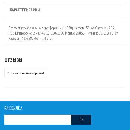
ХАРАКТЕРИСТИКИ
Endpoint (точка связи видеконференции). 1080p. Частота: 50 к/с. Сжатие: H.265,
H.264. Интерфейс: 2 х RJ-45 10/100/1000 Мбит/с, 2хUSB. Питание: DC 12В, 60 Вт.
Размеры: 435х280х66 мм. 4,5 кг.
ОТЗЫВЫ
Оставьте отзыв первым!
РАССЫЛКА
OK