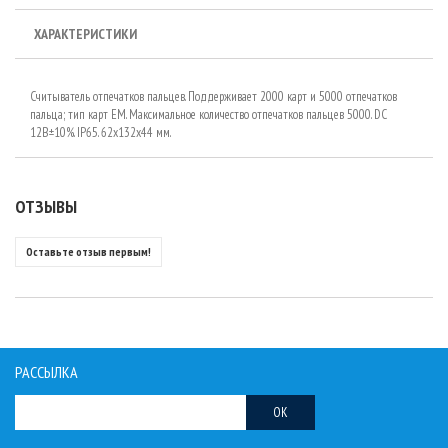
ХАРАКТЕРИСТИКИ
Считыватель отпечатков пальцев. Поддерживает 2000 карт и 5000 отпечатков
пальца; тип карт EM. Максимальное количество отпечатков пальцев 5000. DC
12В±10%. IP65. 62х132х44 мм.
ОТЗЫВЫ
Оставьте отзыв первым!
РАССЫЛКА
OK