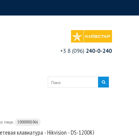
од товара:
10000001066
етевая клавиатура - Hikvision - DS-1200KI