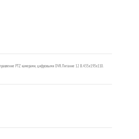
 Управление PTZ камерами, цифровыми DVR. Питание 12 В. 435х193х110.