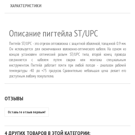
ХАРАКТЕРИСТИКИ
Описание пигтейла ST/UPC
Пигтейл
ST/UPC - это отрезок оптоволокна с защитной оболочкой, толщиной 0.9 мм.
Он используется для
оконечивания
волоконно-оптического кабеля. На одном из
концов установлен оптический
разъем
ST/UPC типа, второй конец провода
соединяется с кабелем путем сварки или монтажа специальным
инструментом.
Пигтейл
работает почти при любой погоде - диапазон рабочей
температуры -40 до +75 градусов. Сравнительно небольшая цена делает его
доступным любому покупателю.
ОТЗЫВЫ
Оставьте отзыв первым!
4 ДРУГИХ ТОВАРОВ В ЭТОЙ КАТЕГОРИИ: