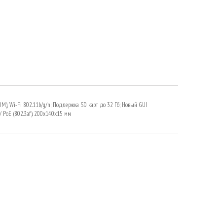
00М), Wi-Fi 802.11b/g/n; Поддержка SD карт до 32 Гб; Новый GUI
 PoE (802.3af). 200х140х15 мм