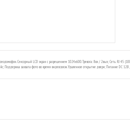
идеодомофон. Cенсорный LCD экран с разрешением 1024x600. Тревога: 8вх / 2вых; Сеть: RJ 45 (1
йс; Поддержка захвата фото во время видеосвязи. Удаленное открытие двери; Питание DC 12В /