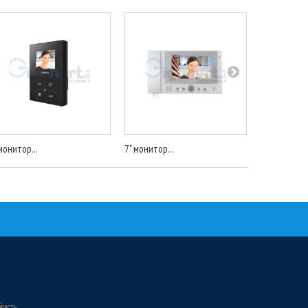
монитор...
7" монитор...
3.5"...
бласть