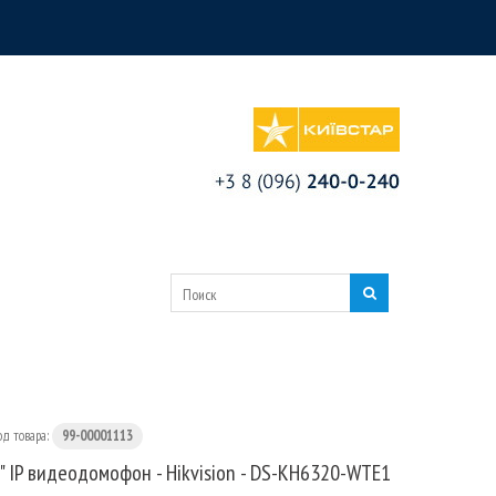
од товара:
99-00001113
" IP видеодомофон - Hikvision - DS-KH6320-WTE1