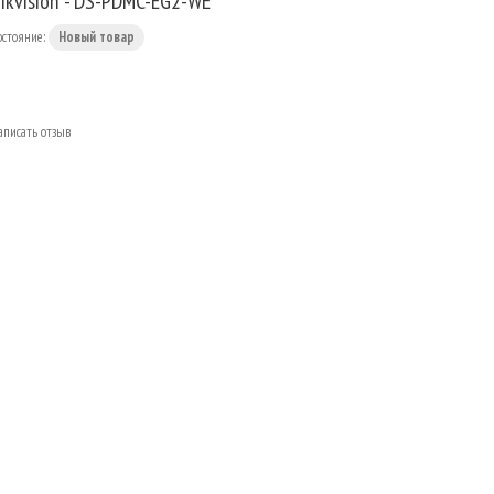
ikvision - DS-PDMC-EG2-WE
остояние:
Новый товар
аписать отзыв