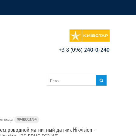
од товара:
99-00002734
еспроводной магнитный датчик Hikvision -