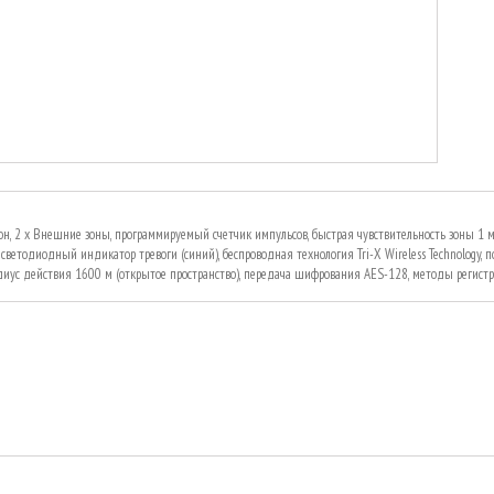
кон, 2 х Внешние зоны, программируемый счетчик импульсов, быстрая чувствительность зоны 1 м
, светодиодный индикатор тревоги (синий), беспроводная технология Tri-X Wireless Technology,
диус действия 1600 м (открытое пространство), передача шифрования AES-128, методы регист