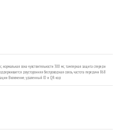
с, нормальная зона чувствительности 300 мс, тамперная защита спереди
 поддерживается двусторонняя беспроводная связь, частота передачи 868
рации Включение, удаленный ID и QR-код