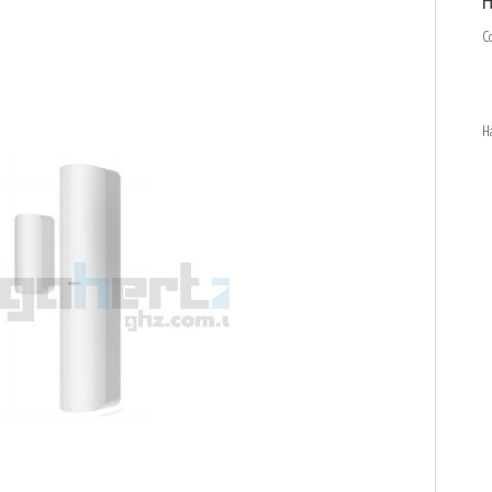
H
С
Н