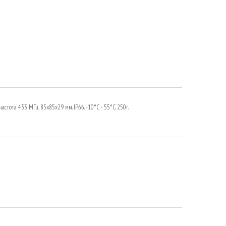
стота 433 МГц. 85x85х29 мм. IP66. -10°С - 55°С. 250г.