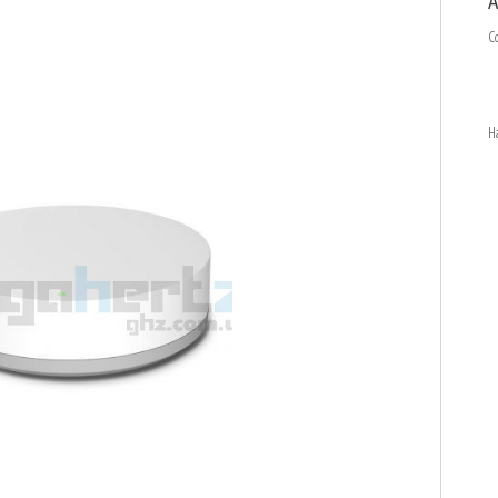
A
С
Н