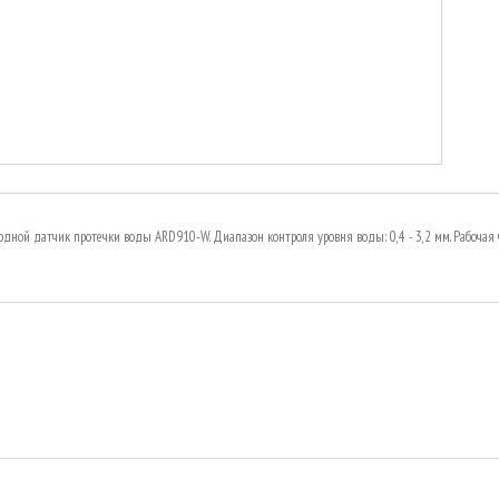
одной датчик протечки воды ARD910-W. Диапазон контроля уровня воды: 0,4 - 3,2 мм. Рабочая ча