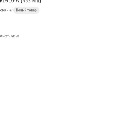
RD910-W (433 МГц)
остояние:
Новый товар
аписать отзыв