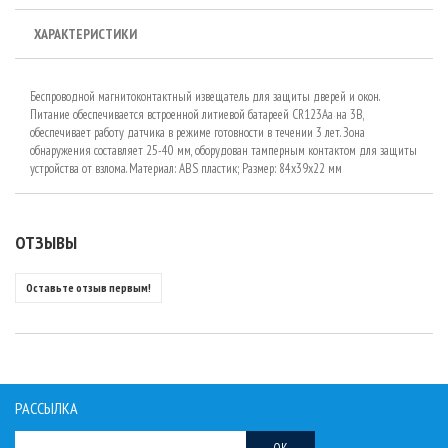
ХАРАКТЕРИСТИКИ
Беспроводной магнитоконтактный извещатель для защиты дверей и окон.
Питание обеспечивается встроенной литиевой батареей CR123Aа на 3В,
обеспечивает работу датчика в режиме готовности в течении 3 лет. Зона
обнаружения составляет 25-40 мм, оборудован тамперным контактом для защиты
устройства от взлома. Материал: ABS пластик; Размер: 84х39х22 мм
ОТЗЫВЫ
Оставьте отзыв первым!
РАССЫЛКА