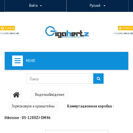
Войти
Русский
МЕНЮ
+
ВИДЕОНАБЛЮДЕНИЕ
+
БЕСПРОВОДНОЕ ОБОРУДОВАНИЕ
Видеонаблюдение
+
PON ОБОРУДОВАНИЕ
Гермокожухи и кронштейны
Коммутационная коробка -
ОПТОВОЛОКОННОЕ ОБОРУДОВАНИЕ
Hikvision - DS-1280ZJ-DM46
+
КАБЕЛЬНАЯ ПРОДУКЦИЯ