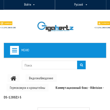
Войти
Русский
МЕНЮ
+
ВИДЕОНАБЛЮДЕНИЕ
+
БЕСПРОВОДНОЕ ОБОРУДОВАНИЕ
Видеонаблюдение
+
PON ОБОРУДОВАНИЕ
Гермокожухи и кронштейны
Коммутационный бокс - Hikvision -
ОПТОВОЛОКОННОЕ ОБОРУДОВАНИЕ
DS-1280ZJ-S
+
КАБЕЛЬНАЯ ПРОДУКЦИЯ