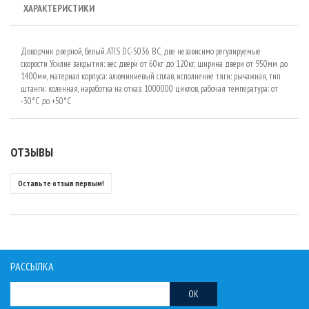
ХАРАКТЕРИСТИКИ
Доводчик дверной, белый. ATIS DC-5036 BC, две независимо регулируемые
скорости Усилие закрытия: вес двери от 60кг до 120кг, ширина двери от 950мм до
1400мм, материал корпуса: алюминиевый сплав, исполнение тяги: рычажная, тип
штанги: коленная, наработка на отказ: 1000000 циклов, рабочая температура: от
-30°C до +50°C
ОТЗЫВЫ
Оставьте отзыв первым!
РАССЫЛКА
OK