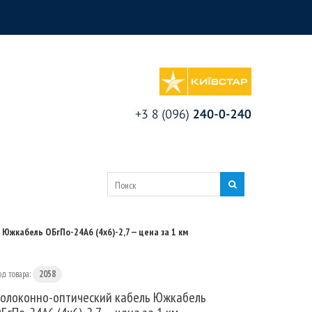
Южкабель ОБгПо-24А6 (4х6)-2,7 — цена за 1 км
од товара:
2058
олоконно-оптический кабель Южкабель