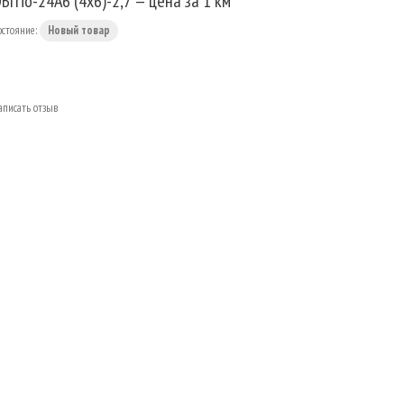
БгПо-24А6 (4х6)-2,7 — цена за 1 км
остояние:
Новый товар
аписать отзыв