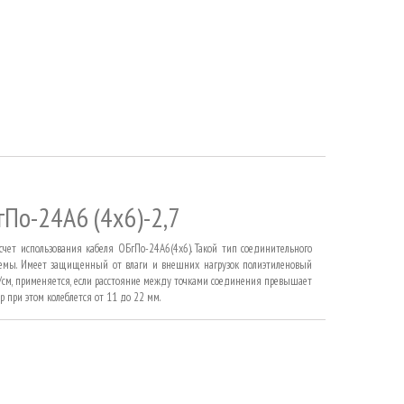
По-24А6 (4х6)-2,7
чет использования кабеля ОБгПо-24А6(4х6). Такой тип соединительного
темы. Имеет защищенный от влаги и внешних нагрузок полиэтиленовый
Н/см, применяется, если расстояние между точками соединения превышает
 при этом колеблется от 11 до 22 мм.