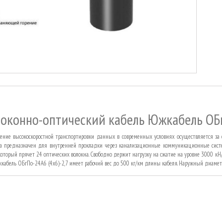
оконно-оптический кабель Южкабель ОБг
ение высокоскоростной транспортировки данных в современных условиях осуществляется за с
а предназначен для внутренней прокладки через канализационные коммуникационные сис
 который прячет 24 оптических волокна. Свободно держит нагрузку на сжатие на уровне 3000 к
жкабель ОБгПо-24А6 (4х6)-2,7 имеет рабочий вес до 500 кг/км длины кабеля. Наружный диаметр