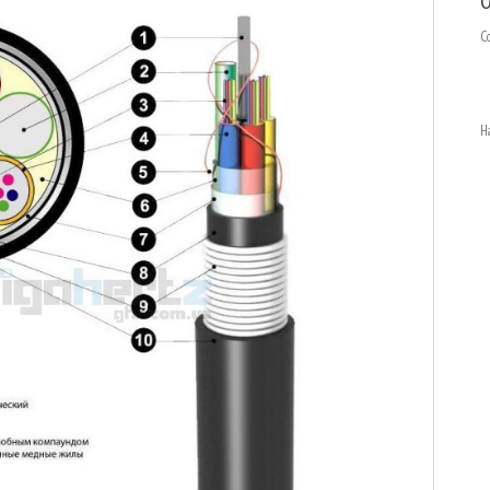
О
С
Н