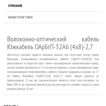
ОПИСАНИЕ
ХАРАКТЕРИСТИКИ
Волоконно-оптический кабель
Южкабель ОАрБгП-32А6 (4х8)-2,7
Достигнуть высокой скорости передачи данных при отсутствии потерь можно
благодаря использованию оптоволоконных кабелей ОАрБгП-32А6(4х8). Они
укладываются в открытый грунт, имеют высокопрочный полиэтиленовый корпус,
внутри которого располагается 32 оптических волокна, а также армированная жила,
поддерживающая сопротивляемость кабеля в процессе разрывных нагрузок до 2,7
кН. Кабель Южкабель ОАрБгП-32А6 (4х8)-2,7 имеет общий диаметр, не
превышающий 22 мм, вес соединительного элемента этого типа составляет не
более 500 кг на погонный километр. Быстро монтируется, способен служить в таких
условиях больше 10 лет.