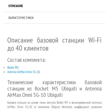
ОПИСАНИЕ
ХАРАКТЕРИСТИКИ
Описание базовой станции Wi-Fi
до 40 клиентов
Состав комплекта:
Rocket M5
;
Antenna AirMax Omni 5G-10
.
Технические характеристики базовой
станции из Rocket M5 Ubiquiti и Antenna
AirMax Omni 5G-10 Ubiquiti
Базовая станция на основе точки доступа Rocket M5 и всенаправленной антенны
AirMax Omni 5G-10 от компании Ubiquiti Networks, коэффициент усиления