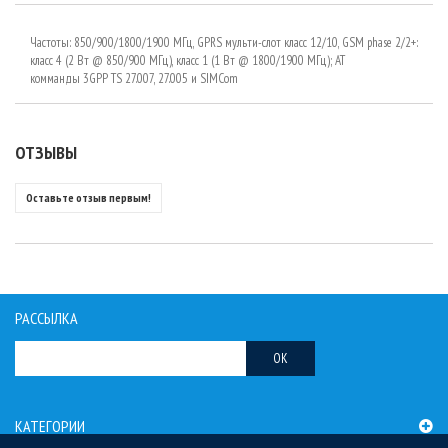
Частоты: 850/900/1800/1900 МГц, GPRS мульти-слот класс 12/10, GSM phase 2/2+:
класс 4 (2 Вт @ 850/900 МГц), класс 1 (1 Вт @ 1800/1900 МГц); AT
комманды 3GPP TS 27.007, 27.005 и SIMCom
ОТЗЫВЫ
Оставьте отзыв первым!
РАССЫЛКА
OK
КАТЕГОРИИ