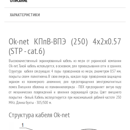
ОПИСАНИЕ
ХАРАКТЕРИСТИКИ
Ok-net КПпВ-ВПЭ (250) 4х2х0.57
(STP - cat.6)
Высококачественный экранированный кабель из меди от украинской компании
Ok-net. Такой кабель используется, в основном, для прокладывания сети в зданиях.
Структура кабеля следующая: 4 пары проводников из меди, диаметром 0.57 мм,
покрыты слоем полиэтилена. В свою очередь, каждая пара проводников защищена
экраном из полимерного алюминия, для предотвращения электромагнитных
помех. Внешняя оболочка из поливинилхлорида - ПВХ предохраняет витую пару
от механических повреждений и влияния окружающей среды. Цвет внешнего
покрытия - белый. Кабель эксплуатируется при максимальной рабочей частоте 250
MHz. Длина бухты - 305/500 м.
Структура кабеля Ok-net