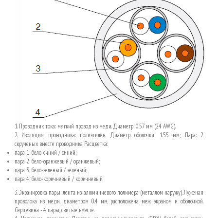
1. Проводник тока: мягкий провод из меди. Диаметр: 0.57 мм (24 AWG).
2. Изоляция проводника: полиэтилен. Диаметр оболочки: 1.55 мм; Пара: 2
скрученых вместе проводника. Расцветка:
пара 1: бело-синий / синий;
пара 2: бело-оранжевый / оранжевый;
пара 3: бело-зеленый / зеленый;
пара 4: бело-коричневый / коричневый.
3. Экранировка пары: лента из алюминиевого полимера (металлом наружу). Луженая
проволока из меди, диаметром 0.4 мм, расположена меж экраном и оболочкой.
Серцевина - 4 пары, свитые вместе.