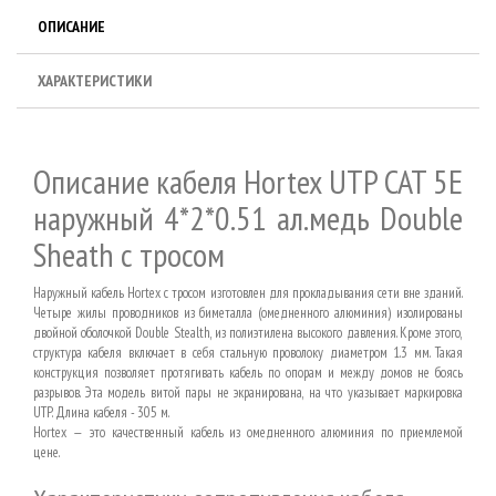
ОПИСАНИЕ
ХАРАКТЕРИСТИКИ
Описание кабеля Hortex UTP CAT 5Е
наружный 4*2*0.51 ал.медь Double
Sheath с тросом
Наружный кабель Hortex с тросом изготовлен для прокладывания сети вне зданий.
Четыре жилы проводников из биметалла (омедненного алюминия) изолированы
двойной оболочкой Double Stealth, из полиэтилена высокого давления. Кроме этого,
структура кабеля включает в себя стальную проволоку диаметром 1.3 мм. Такая
конструкция позволяет протягивать кабель по опорам и между домов не боясь
разрывов. Эта модель витой пары не экранирована, на что указывает маркировка
UTP.
Длина кабеля - 305 м.
Hortex —
это качественный кабель из омедненного алюминия по приемлемой
цене.