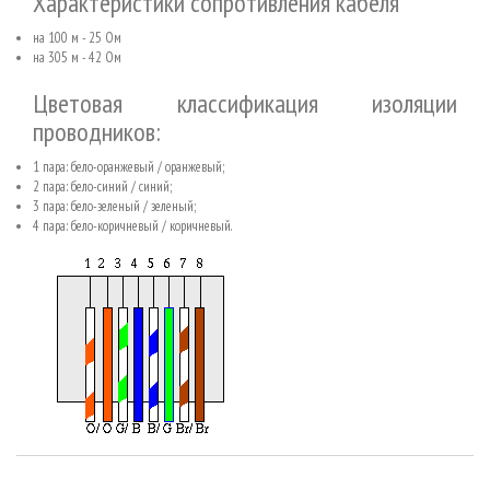
Характеристики сопротивления кабеля
на 100 м - 25 Ом
на 305 м - 42 Ом
Цветовая классификация изоляции
проводников:
1 пара: бело-оранжевый / оранжевый;
2 пара: бело-синий / синий;
3 пара: бело-зеленый / зеленый;
4 пара: бело-коричневый / коричневый.